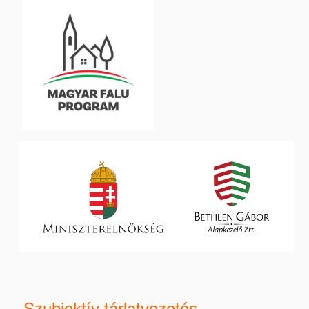
Szubjektív tárlatvezetés