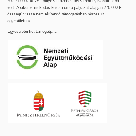
2021/1-000796-VAL pályázati azonosítószámon nyilvántartásba
vett, A sikeres működés kulcsa című pályázat alapján 270 000 Ft
összegű vissza nem térítendő támogatásban részesült
egyesületünk.
Egyesületünket támogatja a