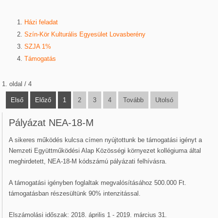
Házi feladat
Szín-Kör Kulturális Egyesület Lovasberény
SZJA 1%
Támogatás
1. oldal / 4
Első
Előző
1
2
3
4
Tovább
Utolsó
Pályázat NEA-18-M
A sikeres működés kulcsa címen nyújtottunk be támogatási igényt a
Nemzeti Együttműködési Alap Közösségi környezet kollégiuma által
meghirdetett, NEA-18-M kódszámú pályázati felhívásra.
A támogatási igényben foglaltak megvalósításához 500.000 Ft.
támogatásban részesültünk 90% intenzitással.
Elszámolási időszak: 2018. április 1 - 2019. március 31.