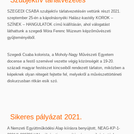
SZEGEDI CSABA szubjektív tárlatvezetésén vettünk részt 2021.
szeptember 25-én a kápolnásnyéki Halász-kastély KOROK –
SZÍNEK – HANGULATOK című kiállításán, ahol válogatást
láthattunk a szegedi Móra Ferenc Múzeum képzőművészeti
gyűjteményéből.
Szegedi Csaba kolorista, a Moholy-Nagy Művészeti Egyetem
docense a festő szemével vezette végig közönségét a 19-20.
századi magyar festészet kincseiből rendezett tárlaton, miközben a
képeknek olyan rétegeit fejtette fel, melyekről a művészettörténeti
diskurzusban ritkán esik szó.
Sikeres pályázat 2021.
A Nemzeti Együttműködési Alap kiírásra benyújtott, NEAG-KP-1-