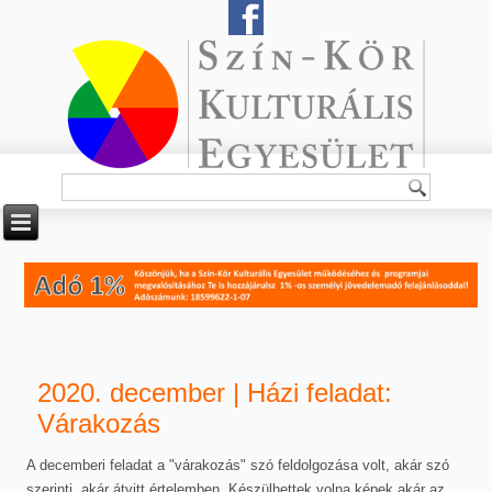
2020. december | Házi feladat:
Várakozás
A decemberi feladat a "várakozás" szó feldolgozása volt, akár szó
szerinti, akár átvitt értelemben. Készülhettek volna képek akár az