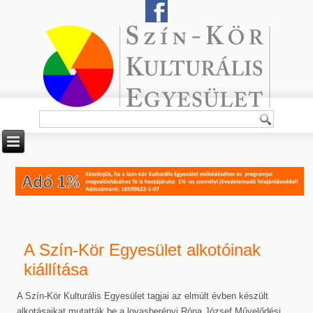
A Szín-Kör Egyesület alkotóinak
kiállítása
A Szín-Kör Kulturális Egyesület tagjai az elmúlt évben készült
alkotásaikat mutatták be a lovasberényi Róna József Művelődési